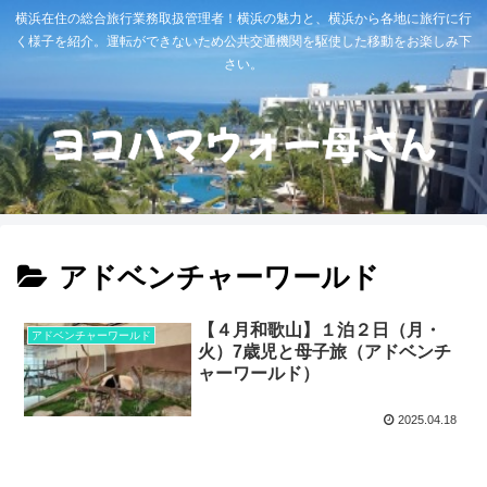
横浜在住の総合旅行業務取扱管理者！横浜の魅力と、横浜から各地に旅行に行
く様子を紹介。運転ができないため公共交通機関を駆使した移動をお楽しみ下
さい。
アドベンチャーワールド
【４月和歌山】１泊２日（月・
アドベンチャーワールド
火）7歳児と母子旅（アドベンチ
ャーワールド）
2025.04.18