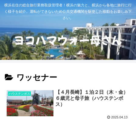
横浜在住の総合旅行業務取扱管理者！横浜の魅力と、横浜から各地に旅行に行
く様子を紹介。運転ができないため公共交通機関を駆使した移動をお楽しみ下
さい。
ワッセナー
【４月長崎】１泊２日（木・金）
ハウステンボス
６歳児と母子旅（ハウステンボ
ス）
2025.04.13