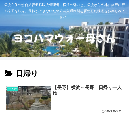
横浜在住の総合旅行業務取扱管理者！横浜の魅力と、横浜から各地に旅行に行
く様子を紹介。運転ができないため公共交通機関を駆使した移動をお楽しみ下
さい。
日帰り
【長野】横浜⇔長野 日帰り一人
一人旅
旅
2024.02.02