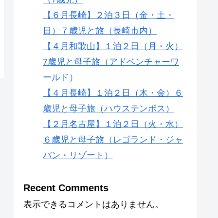
【６月長崎】２泊３日（金・土・
日）７歳児と旅（長崎市内）
【４月和歌山】１泊２日（月・火）
7歳児と母子旅（アドベンチャーワ
ールド）
【４月長崎】１泊２日（木・金）６
歳児と母子旅（ハウステンボス）
【２月名古屋】１泊２日（火・水）
６歳児と母子旅（レゴランド・ジャ
パン・リゾート）
Recent Comments
表示できるコメントはありません。