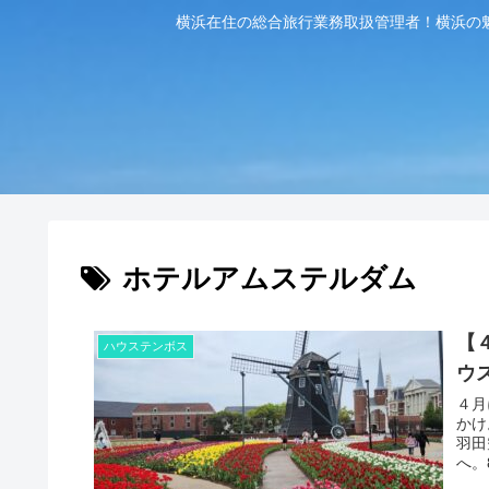
横浜在住の総合旅行業務取扱管理者！横浜の
ホテルアムステルダム
【
ハウステンボス
ウ
４月
かけ
羽田
へ。8