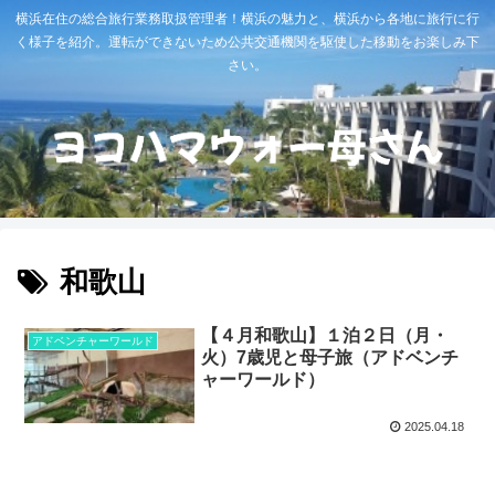
横浜在住の総合旅行業務取扱管理者！横浜の魅力と、横浜から各地に旅行に行
く様子を紹介。運転ができないため公共交通機関を駆使した移動をお楽しみ下
さい。
和歌山
【４月和歌山】１泊２日（月・
アドベンチャーワールド
火）7歳児と母子旅（アドベンチ
ャーワールド）
2025.04.18