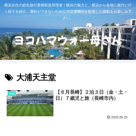
横浜在住の総合旅行業務取扱管理者！横浜の魅力と、横浜から各地に旅行に行
く様子を紹介。運転ができないため公共交通機関を駆使した移動をお楽しみ下
さい。
大浦天主堂
【６月長崎】２泊３日（金・土・
長崎
日）７歳児と旅（長崎市内）
2025.06.25