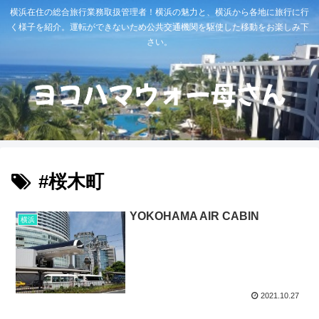
横浜在住の総合旅行業務取扱管理者！横浜の魅力と、横浜から各地に旅行に行
く様子を紹介。運転ができないため公共交通機関を駆使した移動をお楽しみ下
さい。
#桜木町
YOKOHAMA AIR CABIN
横浜
2021.10.27