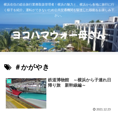
横浜在住の総合旅行業務取扱管理者！横浜の魅力と、横浜から各地に旅行に行
く様子を紹介。運転ができないため公共交通機関を駆使した移動をお楽しみ下
さい。
＃かがやき
鉄道博物館 ～横浜から子連れ日
旅
帰り旅 新幹線編～
2021.12.23