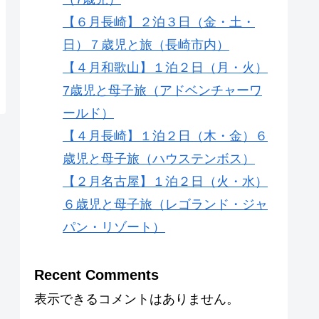
【６月長崎】２泊３日（金・土・
日）７歳児と旅（長崎市内）
【４月和歌山】１泊２日（月・火）
7歳児と母子旅（アドベンチャーワ
ールド）
【４月長崎】１泊２日（木・金）６
歳児と母子旅（ハウステンボス）
【２月名古屋】１泊２日（火・水）
６歳児と母子旅（レゴランド・ジャ
パン・リゾート）
Recent Comments
表示できるコメントはありません。