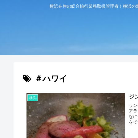
横浜在住の総合旅行業務取扱管理者！横浜の
＃ハワイ
ジ
横浜
ラン
アラ
なに
をで