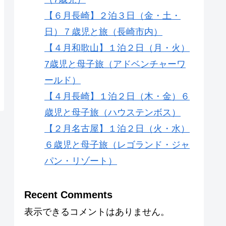
【６月長崎】２泊３日（金・土・
日）７歳児と旅（長崎市内）
【４月和歌山】１泊２日（月・火）
7歳児と母子旅（アドベンチャーワ
ールド）
【４月長崎】１泊２日（木・金）６
歳児と母子旅（ハウステンボス）
【２月名古屋】１泊２日（火・水）
６歳児と母子旅（レゴランド・ジャ
パン・リゾート）
Recent Comments
表示できるコメントはありません。