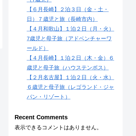
【６月長崎】２泊３日（金・土・
日）７歳児と旅（長崎市内）
【４月和歌山】１泊２日（月・火）
7歳児と母子旅（アドベンチャーワ
ールド）
【４月長崎】１泊２日（木・金）６
歳児と母子旅（ハウステンボス）
【２月名古屋】１泊２日（火・水）
６歳児と母子旅（レゴランド・ジャ
パン・リゾート）
Recent Comments
表示できるコメントはありません。