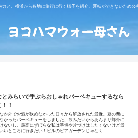
魅力と、横浜から各地に旅行に行く様子を紹介。運転ができないため公
なとみらいで手ぶらおしゃれバーベキューするなら
こ！！
なか外でお酒が飲めなかった日々から解放された最近。夏の間に
なかったバーベキューをしました。飲みたいからあんまり郊外に
けないし、最高にずぼらな私は準備や片づけはしたくないけど景
いいところに行きたい！ビルのビアガーデンじゃなく...