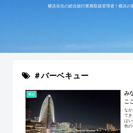
横浜在住の総合旅行業務取扱管理者！横浜の
＃バーベキュー
み
横浜
こ
なか
でき
はい
色の