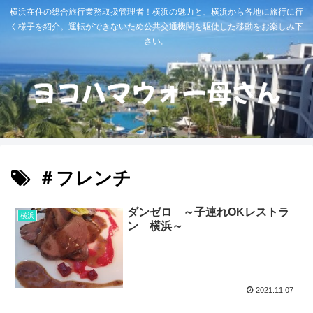
横浜在住の総合旅行業務取扱管理者！横浜の魅力と、横浜から各地に旅行に行
く様子を紹介。運転ができないため公共交通機関を駆使した移動をお楽しみ下
さい。
＃フレンチ
ダンゼロ ～子連れOKレストラ
横浜
ン 横浜～
2021.11.07