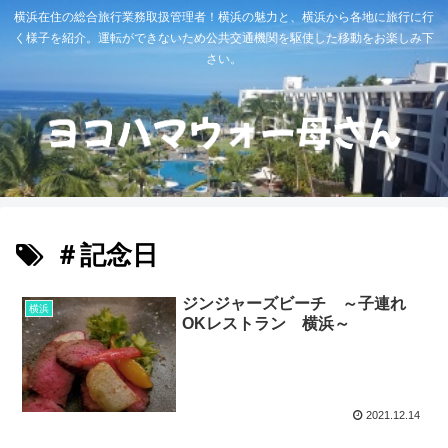
横浜在住の総合旅行業務取扱管理者！横浜の魅力と、横浜から各地に旅行に行
く様子を紹介。運転ができないため公共交通機関を駆使した移動をお楽しみ下
さい。
＃記念日
ジンジャーズビーチ ～子連れ
横浜
OKレストラン 横浜～
2021.12.14