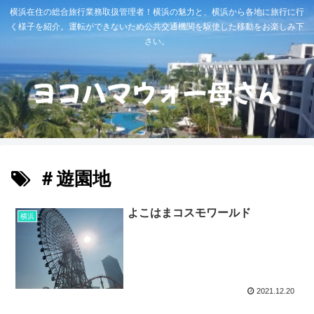
横浜在住の総合旅行業務取扱管理者！横浜の魅力と、横浜から各地に旅行に行
く様子を紹介。運転ができないため公共交通機関を駆使した移動をお楽しみ下
さい。
＃遊園地
よこはまコスモワールド
横浜
2021.12.20