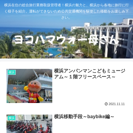
横浜在住の総合旅行業務取扱管理者！横浜の魅力と、横浜から各地に旅行に行
く様子を紹介。運転ができないため公共交通機関を駆使した移動をお楽しみ下
さい。
横浜アンパンマンこどもミュージ
横浜
アム～１階フリースペース～
2021.11.11
横浜移動手段～baybike編～
横浜