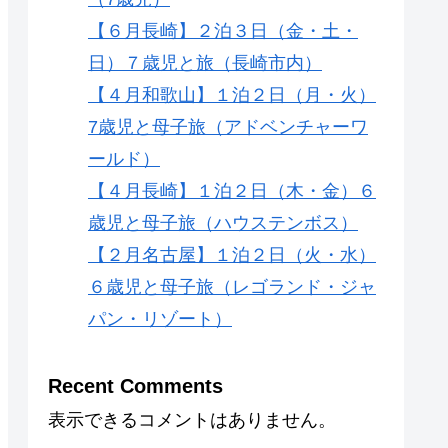
【６月長崎】２泊３日（金・土・
日）７歳児と旅（長崎市内）
【４月和歌山】１泊２日（月・火）
7歳児と母子旅（アドベンチャーワ
ールド）
【４月長崎】１泊２日（木・金）６
歳児と母子旅（ハウステンボス）
【２月名古屋】１泊２日（火・水）
６歳児と母子旅（レゴランド・ジャ
パン・リゾート）
Recent Comments
表示できるコメントはありません。