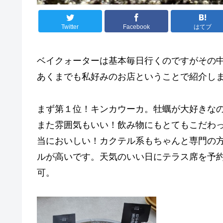
Twitter
Facebook
はてブ
ベイクォーターは基本毎日行くのですがその
あくまでも私好みのお店ということで紹介し
まず第１位！キンカウーカ。牡蠣が大好きな
また雰囲気もいい！飲み物にもとてもこだわ
当においしい！カクテル系もちゃんと専門の
ルが高いです。天気のいい日にテラス席を予
可。