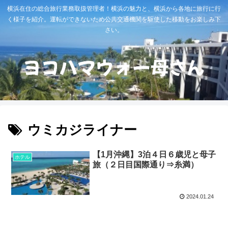
横浜在住の総合旅行業務取扱管理者！横浜の魅力と、横浜から各地に旅行に行
く様子を紹介。運転ができないため公共交通機関を駆使した移動をお楽しみ下
さい。
ウミカジライナー
【1月沖縄】3泊４日６歳児と母子
ホテル
旅（２日目国際通り⇒糸満）
2024.01.24