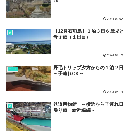
旅
2024.02.02
【12月石垣島】２泊３日６歳児と
旅
母子旅（１日目）
2024.01.12
野毛トリップ夕方からの１泊２日
ホテル
～子連れOK～
2023.04.14
鉄道博物館 ～横浜から子連れ日
旅
帰り旅 新幹線編～