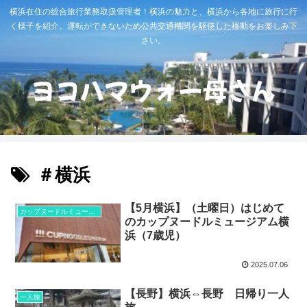
横浜在住の総合旅行業務取扱管理者！横浜の魅力と、横浜から各地に旅行に行
く様子を紹介。運転ができないため公共交通機関を駆使した移動をお楽しみ下
さい。
＃横浜
【5月横浜】（土曜日）はじめて
カップヌードルミュージアム
のカップヌードルミュージアム横
浜（7歳児）
2025.07.06
【長野】横浜⇔長野 日帰り一人
一人旅