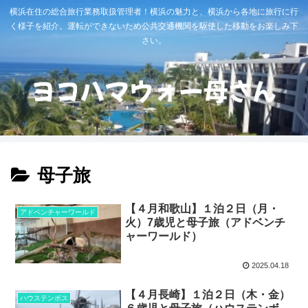
横浜在住の総合旅行業務取扱管理者！横浜の魅力と、横浜から各地に旅行に行
く様子を紹介。運転ができないため公共交通機関を駆使した移動をお楽しみ下
さい。
母子旅
【４月和歌山】１泊２日（月・
アドベンチャーワールド
火）7歳児と母子旅（アドベンチ
ャーワールド）
2025.04.18
【４月長崎】１泊２日（木・金）
ハウステンボス