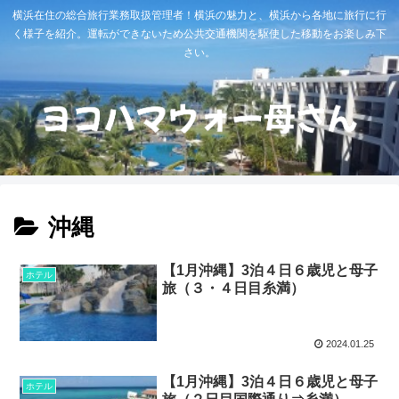
横浜在住の総合旅行業務取扱管理者！横浜の魅力と、横浜から各地に旅行に行
く様子を紹介。運転ができないため公共交通機関を駆使した移動をお楽しみ下
さい。
沖縄
【1月沖縄】3泊４日６歳児と母子
ホテル
旅（３・４日目糸満）
2024.01.25
【1月沖縄】3泊４日６歳児と母子
ホテル