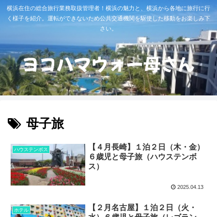
横浜在住の総合旅行業務取扱管理者！横浜の魅力と、横浜から各地に旅行に行
く様子を紹介。運転ができないため公共交通機関を駆使した移動をお楽しみ下
さい。
母子旅
【４月長崎】１泊２日（木・金）
ハウステンボス
６歳児と母子旅（ハウステンボ
ス）
2025.04.13
【２月名古屋】１泊２日（火・
ホテル